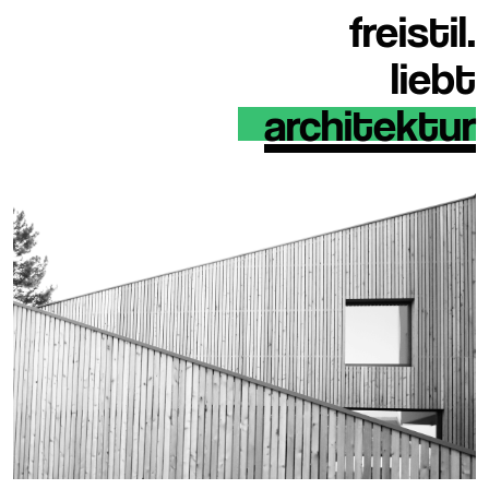
freistil.
liebt
architektur